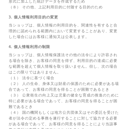
形式に加工した統計データを作成するため
（８） その他、上記利用目的に付随する目的のため
3. 個人情報利用目的の変更
当ショップは、個人情報の利用目的を、関連性を有すると合
理的に認められる範囲内において変更することがあり、変更
した場合にはお客様に通知又は公表します。
4. 個人情報利用の制限
当ショップは、個人情報保護法その他の法令により許容され
る場合を除き、お客様の同意を得ず、利用目的の達成に必要
な範囲を超えて個人情報を取り扱いません。但し、次の場合
はこの限りではありません。
（１） 法令に基づく場合
（２） 人の生命、身体又は財産の保護のために必要がある場
合であって、お客様の同意を得ることが困難であるとき
（３） 公衆衛生の向上又は児童の健全な育成の推進のために
特に必要がある場合であって、お客様の同意を得ることが困
難であるとき
（４） 国の機関もしくは地方公共団体又はその委託を受けた
者が法令の定める事務を遂行することに対して協力する必要
がある場合であって、お客様の同意を得ることにより当該事