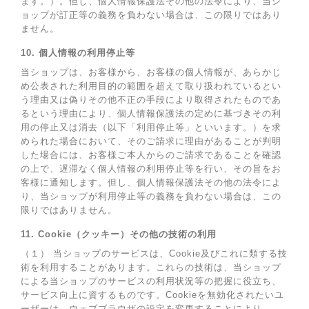
ます。）。但し、個人情報保護法その他の法令により、当シ
ョップが訂正等の義務を負わない場合は、この限りではあり
ません。
10. 個人情報の利用停止等
当ショップは、お客様から、お客様の個人情報が、あらかじ
め公表された利用目的の範囲を超えて取り扱われているとい
う理由又は偽りその他不正の手段により取得されたものであ
るという理由により、個人情報保護法の定めに基づきその利
用の停止又は消去（以下「利用停止等」といいます。）を求
められた場合において、そのご請求に理由があることが判明
した場合には、お客様ご本人からのご請求であることを確認
の上で、遅滞なく個人情報の利用停止等を行い、その旨をお
客様に通知します。但し、個人情報保護法その他の法令によ
り、当ショップが利用停止等の義務を負わない場合は、この
限りではありません。
11. Cookie（クッキー）その他の技術の利用
（１） 当ショップのサービスは、Cookie及びこれに類する技
術を利用することがあります。これらの技術は、当ショップ
による当ショップのサービスの利用状況等の把握に役立ち、
サービス向上に資するものです。Cookieを無効化されたいユ
ーザーは、ウェブブラウザの設定を変更することにより