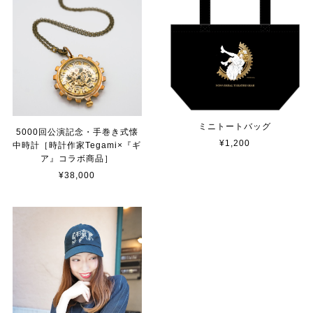
ミニトートバッグ
5000回公演記念・手巻き式懐
¥1,200
中時計［時計作家Tegami×『ギ
ア』コラボ商品］
¥38,000