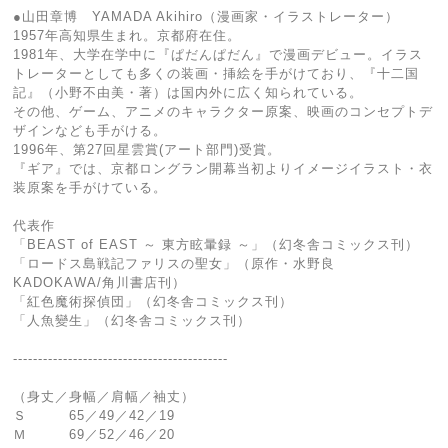
●山田章博 YAMADA Akihiro（漫画家・イラストレーター）
1957年高知県生まれ。京都府在住。
1981年、大学在学中に『ぱだんぱだん』で漫画デビュー。イラス
トレーターとしても多くの装画・挿絵を手がけており、『十二国
記』（小野不由美・著）は国内外に広く知られている。
その他、ゲーム、アニメのキャラクター原案、映画のコンセプトデ
ザインなども手がける。
1996年、第27回星雲賞(アート部門)受賞。
『ギア』では、京都ロングラン開幕当初よりイメージイラスト・衣
装原案を手がけている。
代表作
「BEAST of EAST ～ 東方眩暈録 ～」（幻冬舎コミックス刊）
「ロードス島戦記ファリスの聖女」（原作・水野良
KADOKAWA/角川書店刊）
「紅色魔術探偵団」（幻冬舎コミックス刊）
「人魚變生」（幻冬舎コミックス刊）
-------------------------------------------
（身丈／身幅／肩幅／袖丈）
Ｓ 65／49／42／19
Ｍ 69／52／46／20