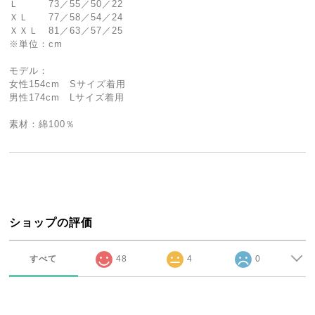
Ｌ 73／55／50／22
ＸＬ 77／58／54／24
ＸＸＬ 81／63／57／25
※単位：cm
モデル：
女性154cm Sサイズ着用
男性174cm Lサイズ着用
素材：綿100％
ショップの評価
すべて
48
4
0